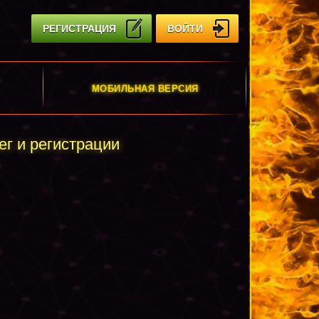
РЕГИСТРАЦИЯ
ВОЙТИ
МОБИЛЬНАЯ ВЕРСИЯ
ег и регистрации