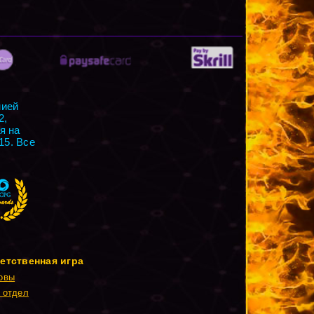
нией
2,
я на
15. Все
етственная игра
овы
 отдел